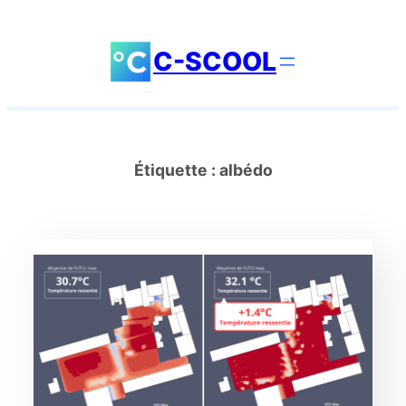
Aller
au
C-SCOOL
contenu
Étiquette :
albédo